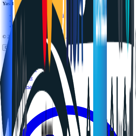
Yasal
Mesafeli Satış Sözleşmesi
Gizlilik Politikası
İade & Değişim
©
2026
ŞFK Ambalaj San. Tic. Ltd. Şti. · Kartal / İstanbul
Çerez Tercihleri
Anasayfa
Ürünler
Sepet
Hesap