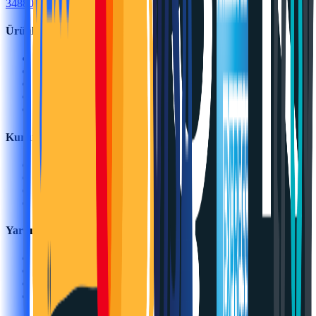
34880 Kartal/İstanbul
Ürünler
Tüm Kategoriler
Streç Film
Koli Bandı
Palet Örtüsü
Karton Kutu
Kurumsal
Hakkımızda
Blog
İletişim
Toptan Hesap
Yardım
Sipariş Takibi
Kargo & Teslimat
İade Şartları
Yardım & SSS