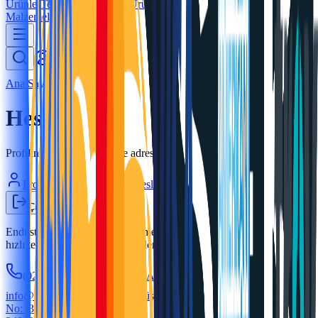
Ürünler
Temizlik ve Hijyen Ürünleri
Endüstriyel Yapı
Malzemeleri
Blog
Ana Sayfa
Hesabım
Hesabım
Profilinizi, siparişlerinizi ve adreslerinizi yönetin.
Profil
Siparişler
Adresler
Çıkış Yap
Endüstriyel ambalaj ve paketleme malzemeleri. Türkiye genelinde
hızlı teslimat, kurumsal müşterilere özel fiyat.
(0216) 451 94 43
WhatsApp Destek Hattı
info@sfkambalaj.com
Gümüşpınar, Soğanlık, Kısmet Sk.
No:13/A,