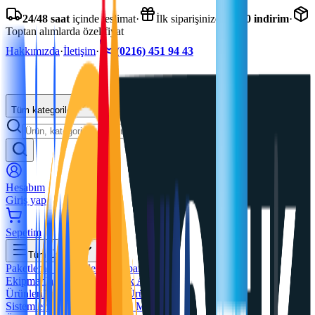
24/48 saat
içinde teslimat
·
İlk siparişinizde
%20 indirim
·
Toptan alımlarda özel fiyat
Hakkımızda
·
İletişim
·
(0216) 451 94 43
Tüm kategoriler
Hesabım
Giriş yap
Sepetim
Tüm Ürünler
Paketleme Makineleri Ve Aparatları
Depo ve Taşıma
Ekipmanları
Plastik Ve Esnek Ambalajlar
Koruyucu ve Kargo
Ürünleri
Bant ve Yapıştırıcı Ürünler
Yük Sabitleme
Sistemleri
Etiketleme Ve Ofis Malzmeleri
İş Güvenliği ve Koruyucu